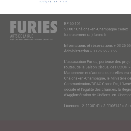
BP 60 101
51 007 Châlons-en-Champagne cedex
furieusement (at) furies.fr
Informations et réservations >
03 26 65
Administration >
03 26 65 73 55
L’association Furies, porteuse des proje
routes, de la Saison Cirque, des COURT-
Marionnette et d’actions culturelles est 
Châlons-en-Champagne, le Ministère de l
Communication/DRAC Grand Est, L’Acsé-
sociale et l’égalité des chances, la Ré
d’Agglomération de Châlons-en-Champag
Licences : 2-1106141 / 3-1106142 > Sir