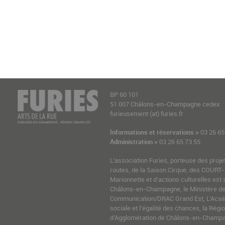
BP 60 101
51 007 Châlons-en-Champagne cedex
furieusement (at) furies.fr
Informations et réservations >
03 26 65
Administration >
03 26 65 73 55
L’association Furies, porteuse des proje
routes, de la Saison Cirque, des COURT-
Marionnette et d’actions culturelles est 
Châlons-en-Champagne, le Ministère de l
Communication/DRAC Grand Est, L’Acsé-
sociale et l’égalité des chances, la Ré
d’Agglomération de Châlons-en-Champag