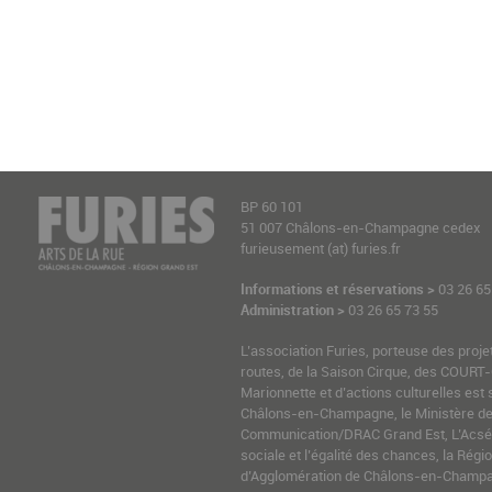
BP 60 101
51 007 Châlons-en-Champagne cedex
furieusement (at) furies.fr
Informations et réservations >
03 26 65
Administration >
03 26 65 73 55
L’association Furies, porteuse des proje
routes, de la Saison Cirque, des COURT-
Marionnette et d’actions culturelles est 
Châlons-en-Champagne, le Ministère de l
Communication/DRAC Grand Est, L’Acsé-
sociale et l’égalité des chances, la Ré
d’Agglomération de Châlons-en-Champag