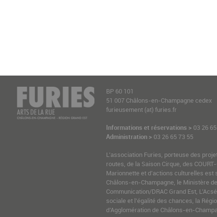
BP 60 101
51 007 Châlons-en-Champagne cedex
furieusement (at) furies.fr
Informations et réservations >
03 26 65
Administration >
03 26 65 73 55
L’association Furies, porteuse des proje
routes, de la Saison Cirque, des COURT-
Marionnette et d’actions culturelles est 
Châlons-en-Champagne, le Ministère de l
Communication/DRAC Grand Est, L’Acsé-
sociale et l’égalité des chances, la Ré
d’Agglomération de Châlons-en-Champag