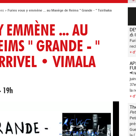
ies
>
Furies vous y emmène ... au Manège de Reims " Grande - " Tsirihaka
Y EMMÈNE ... AU
DE
🎪 
Fur
IMS " GRANDE - "
rec
+ d'
RRIVEL • VIMALA
AP
FU
📢𝐀
jui
37e
- 19h
la 
+ d'
Th
Pet
Pet
pré
Gue
la (