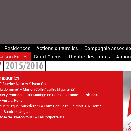
Résidences
Actions culturelles
Compagnie associée
aison Furies
Court Circus
Théâtre des routes
Annon
7
2015/2016
mpagnies
" Satchie Noro et Silvain Ohl
du domaine" - Marion Collé / collectif porte 27
ous y emmène ... au Manège de Reims " Grande - " Tsirihaka
 • Vimala Pons
que "Cirque Poussière" La Faux Populaire-Le Mort Aux Dents
" - Sandrine Juglair
 toile de Jheronimus" - Les Colporteurs