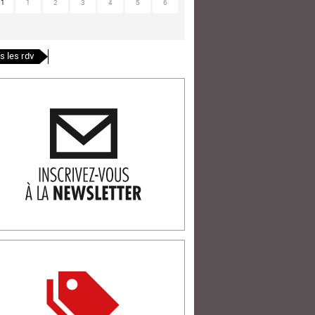
31
1
2
3
4
5
6
s les rdv
ription newlsetter
tterie