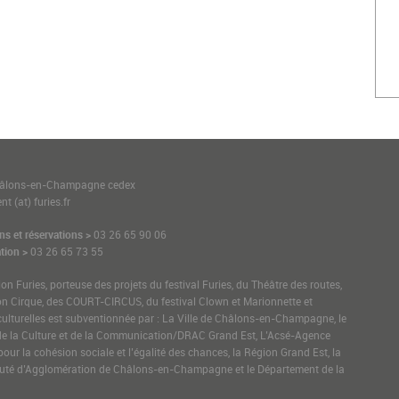
1
hâlons-en-Champagne cedex
t (at) furies.fr
ns et réservations >
03 26 65 90 06
tion >
03 26 65 73 55
ion Furies, porteuse des projets du festival Furies, du Théâtre des routes,
on Cirque, des COURT-CIRCUS, du festival Clown et Marionnette et
culturelles est subventionnée par : La Ville de Châlons-en-Champagne, le
de la Culture et de la Communication/DRAC Grand Est, L’Acsé-Agence
pour la cohésion sociale et l’égalité des chances, la Région Grand Est, la
é d’Agglomération de Châlons-en-Champagne et le Département de la