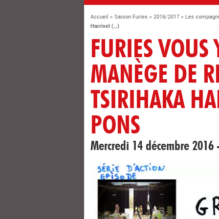
Accueil
>
Saison Furies
>
2016/2017
>
Les compagn
Harrivel (…)
FURIES VOUS 
MANÈGE DE RE
TSIRIHAKA HA
PONS
Mercredi 14 décembre 2016 