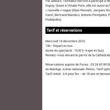
Par ailleurs, Tsirihaka Harrivel a participé 
Dupuy. Quant à Vimala Pons, elle est aussi actr
« nouvelle » vague (Alain Resnais, Jacques Riv
Garel, Bertrand Mandico, Antonin Peretjatko,
Podalydès).
Tarif et réservations
Mercredi 14 décembre 2016
19h • Départ en bus
durée du spectacle : 1h30 (+ trajet en bus)
Rendez-vous devant le parvis de la Cathédra
Réservations auprès de Furies : 03 26 65 90 06
du Manège, scène nationale-Reims. Tarif spécial
Tarif réduit : 6 € pour les - de 18 ans et dema