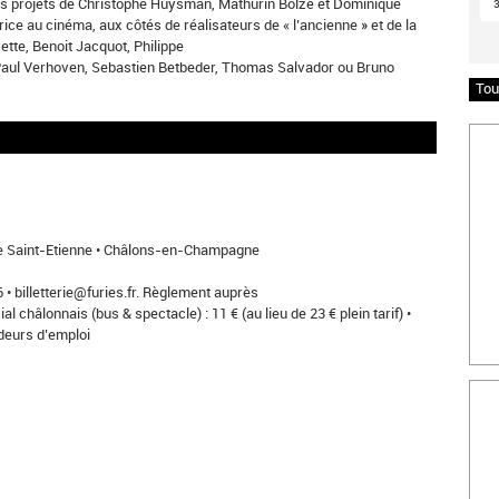
à des projets de Christophe Huysman, Mathurin Bolze et Dominique
ice au cinéma, aux côtés de réalisateurs de « l’ancienne » et de la
ette, Benoit Jacquot, Philippe
 Paul Verhoven, Sebastien Betbeder, Thomas Salvador ou Bruno
Tou
Insc
le Saint-Etienne • Châlons-en-Champagne
 • billetterie@furies.fr. Règlement auprès
 châlonnais (bus & spectacle) : 11 € (au lieu de 23 € plein tarif) •
ndeurs d’emploi
Bille