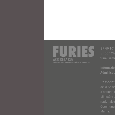
BP 60 10
51 007 C
furieusemen
Informatio
Administra
L’associat
de la Sais
d’actions 
Ministère 
nationale 
Communaut
Marne.