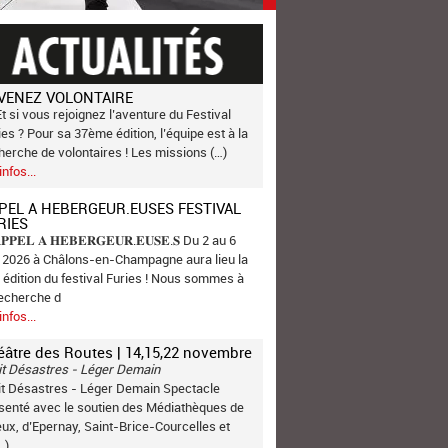
VENEZ VOLONTAIRE
Et si vous rejoignez l’aventure du Festival
ies ? Pour sa 37ème édition, l’équipe est à la
herche de volontaires ! Les missions (…)
infos...
PEL A HEBERGEUR.EUSES FESTIVAL
RIES
𝐏𝐏𝐄𝐋 𝐀 𝐇𝐄𝐁𝐄𝐑𝐆𝐄𝐔𝐑.𝐄𝐔𝐒𝐄.𝐒 Du 2 au 6
n 2026 à Châlons-en-Champagne aura lieu la
 édition du festival Furies ! Nous sommes à
recherche d
infos...
éâtre des Routes | 14,15,22 novembre
it Désastres - Léger Demain
it Désastres - Léger Demain Spectacle
senté avec le soutien des Médiathèques de
ux, d’Epernay, Saint-Brice-Courcelles et
…)