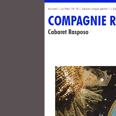
Accueil
>
Le Palc 18-19
>
Saison cirque partie 1
>
C
COMPAGNIE 
Cabaret Rasposo