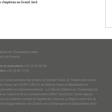
 chapiteau au Grand Jard.
1
hâlons-en-Champagne cedex
t (at) furies.fr
ns et réservations >
03 26 65 90 06
tion >
03 26 65 73 55
ion Furies, porteuse des projets du festival Furies, du Théâtre des routes,
on Cirque, des COURT-CIRCUS, du festival Clown et Marionnette et
culturelles est subventionnée par : La Ville de Châlons-en-Champagne, le
de la Culture et de la Communication/DRAC Grand Est, L’Acsé-Agence
pour la cohésion sociale et l’égalité des chances, la Région Grand Est, la
é d’Agglomération de Châlons-en-Champagne et le Département de la