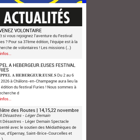
VENEZ VOLONTAIRE
Et si vous rejoignez l’aventure du Festival
ies ? Pour sa 37ème édition, l’équipe est à la
herche de volontaires ! Les missions (…)
infos...
PEL A HEBERGEUR.EUSES FESTIVAL
RIES
𝐏𝐏𝐄𝐋 𝐀 𝐇𝐄𝐁𝐄𝐑𝐆𝐄𝐔𝐑.𝐄𝐔𝐒𝐄.𝐒 Du 2 au 6
n 2026 à Châlons-en-Champagne aura lieu la
 édition du festival Furies ! Nous sommes à
recherche d
infos...
éâtre des Routes | 14,15,22 novembre
it Désastres - Léger Demain
it Désastres - Léger Demain Spectacle
senté avec le soutien des Médiathèques de
ux, d’Epernay, Saint-Brice-Courcelles et
…)