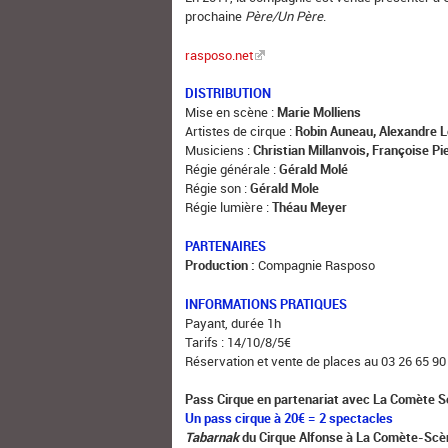
prochaine
Père/Un Père
.
rasposo.net
DISTRIBUTION
Mise en scène :
Marie Molliens
Artistes de cirque :
Robin Auneau, Alexandre L
Musiciens :
Christian Millanvois, Françoise Pi
Régie générale :
Gérald Molé
Régie son :
Gérald Mole
Régie lumière :
Théau Meyer
PARTENAIRES
Production :
Compagnie Rasposo
INFORMATIONS PRATIQUES
Payant, durée 1h
Tarifs : 14/10/8/5€
Réservation et vente de places au 03 26 65 90 06
Pass Cirque en partenariat avec La Comète S
Un pass cirque à 20€ = 2 spectacles
Tabarnak
du Cirque Alfonse à La Comète-Scè