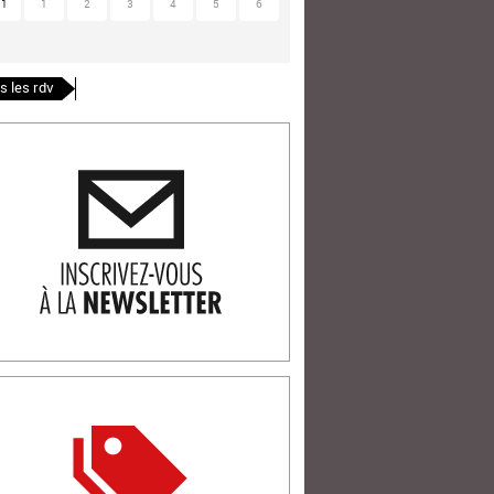
31
1
2
3
4
5
6
s les rdv
ription newlsetter
tterie