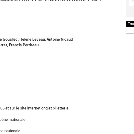
Tou
Insc
e Gouallec, Hélène Leveau, Antoine Nicaud
erret, Francis Perdreau
Bille
 et sur le site internet onglet billetterie
cène-nationale
ne nationale