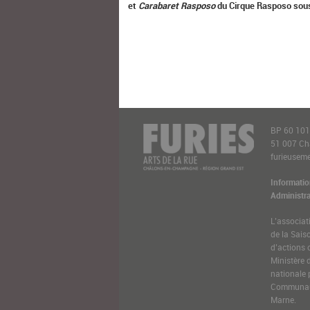
et
Carabaret Rasposo
du Cirque Rasposo sous
BP 60 10
51 007 C
furieusemen
Informatio
Administra
L’associat
de la Sais
d’actions 
Ministère 
nationale 
Communaut
Marne.