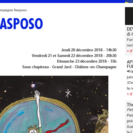
ompagnie Rasposo
RASPOSO
DE
🎪 
Fur
rec
Jeudi 20 décembre 2018 - 14h30
+ d'
Vendredi 21 et Samedi 22 décembre 2018 - 20h30
Dimanche 23 décembre 2018 - 15h
AP
FU
Sous chapiteau - Grand Jard - Châlons-en-Champagne
📢𝐀
jui
37e
la 
+ d'
Th
Pet
Pet
pré
Gue
la (