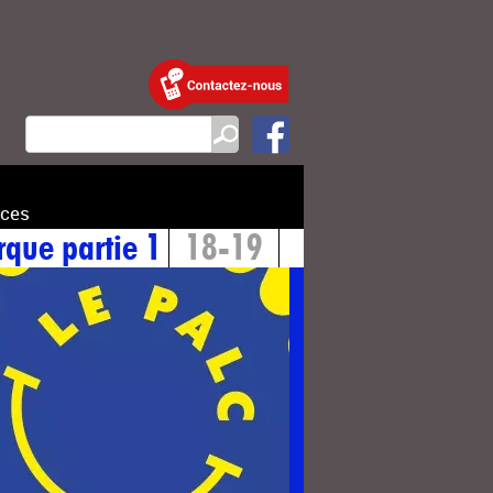
ces
rque partie 1
18-19