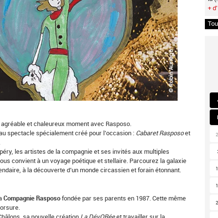
+ d'
Tou
un agréable et chaleureux moment avec Rasposo.
au spectacle spécialement créé pour l’occasion :
Cabaret Rasposo
et
.
éry, les artistes de la compagnie et ses invités aux multiples
) vous convient à un voyage poétique et stellaire. Parcourez la galaxie
ndaire, à la découverte d’un monde circassien et forain étonnant.
la
Compagnie Rasposo
fondée par ses parents en 1987. Cette même
Morsure.
Châlons, sa nouvelle création
La DévORée
et travailler sur la