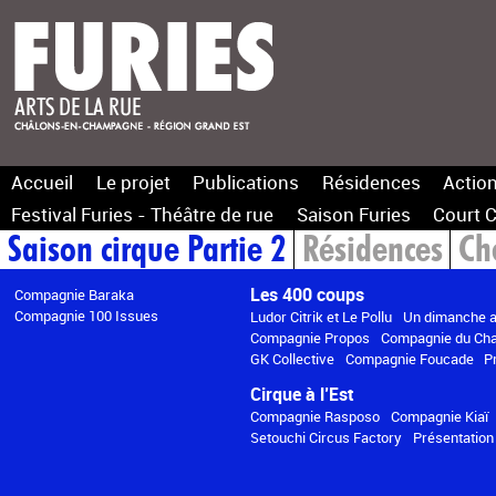
Accueil
Le projet
Publications
Résidences
Action
Festival Furies - Théâtre de rue
Saison Furies
Court C
Saison cirque Partie 2
Résidences
Ch
Les 400 coups
Compagnie Baraka
Compagnie 100 Issues
Ludor Citrik et Le Pollu
Un dimanche a
Compagnie Propos
Compagnie du Ch
GK Collective
Compagnie Foucade
P
Cirque à l’Est
Compagnie Rasposo
Compagnie Kiaï
Setouchi Circus Factory
Présentation