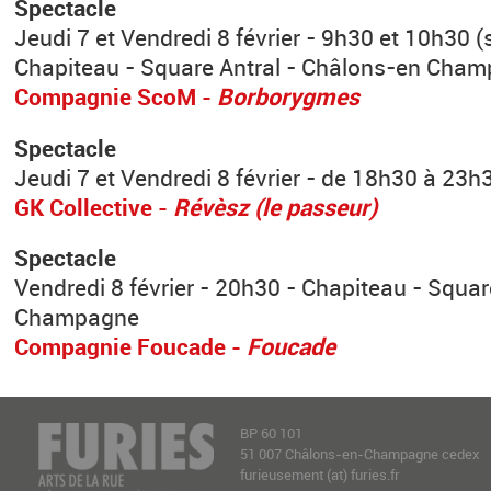
Spectacle
Jeudi 7 et Vendredi 8 février - 9h30 et 10h30 (
Chapiteau - Square Antral - Châlons-en Cha
Compagnie ScoM -
Borborygmes
Spectacle
Jeudi 7 et Vendredi 8 février - de 18h30 à 23h3
GK Collective -
Révèsz (le passeur)
Spectacle
Vendredi 8 février - 20h30 - Chapiteau - Squar
Champagne
Compagnie Foucade -
Foucade
BP 60 101
51 007 Châlons-en-Champagne cedex
furieusement (at) furies.fr