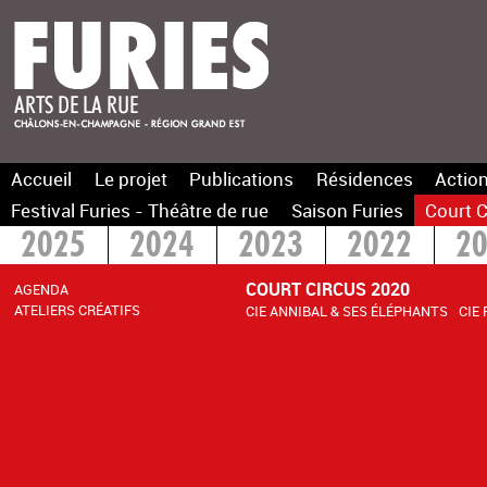
Accueil
Le projet
Publications
Résidences
Action
Festival Furies - Théâtre de rue
Saison Furies
Court C
2025
2024
2023
2022
2
COURT CIRCUS 2020
AGENDA
ATELIERS CRÉATIFS
CIE ANNIBAL & SES ÉLÉPHANTS
CIE