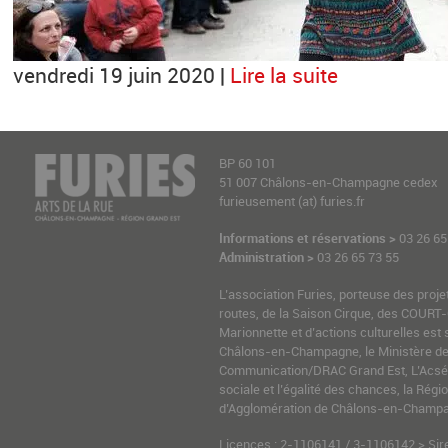
vendredi 19 juin 2020 |
Lire la suite
BP 60 101
51 007 Châlons-en-Champagne cedex
furieusement (at) furies.fr
Informations et réservations >
03 26 65
Administration >
03 26 65 73 55
L’association Furies, porteuse des proje
routes, de la Saison Cirque, des COURT-
Marionnette et d’actions culturelles est 
Châlons-en-Champagne, le Ministère de l
Communication/DRAC Grand Est, L’Acsé-
sociale et l’égalité des chances, la Ré
d’Agglomération de Châlons-en-Champag
Licences : 2-1106141 / 3-1106142 > Sir