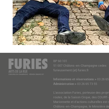
BP 60 101
51 007 Châlons-en-Champagne cedex
furieusement (at) furies.fr
Informations et réservations >
03 26 65
Administration >
03 26 65 73 55
L’association Furies, porteuse des proje
routes, de la Saison Cirque, des COURT-
Marionnette et d’actions culturelles est 
Châlons-en-Champagne, le Ministère de l