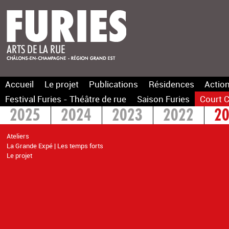
Accueil
Le projet
Publications
Résidences
Action
Festival Furies - Théâtre de rue
Saison Furies
Court C
2025
2024
2023
2022
2
Ateliers
La Grande Expé | Les temps forts
Le projet