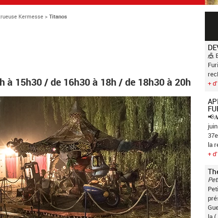
strueuse Kermesse
>
Titanos
DE
🎪 
Fur
rec
4h à 15h30 / de 16h30 à 18h / de 18h30 à 20h
+ d'
AP
FU
📢𝐀
jui
37e
la 
+ d'
Th
Pet
Pet
pré
Gue
la (