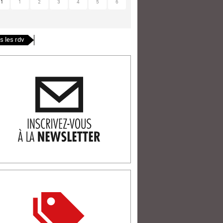
31
1
2
3
4
5
6
s les rdv
ription newlsetter
tterie