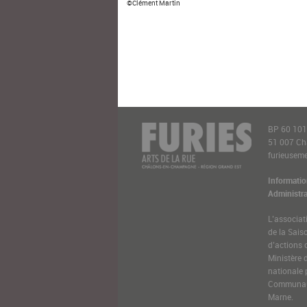
©Clément Martin
BP 60 10
51 007 C
furieusemen
Informatio
Administra
L’associat
de la Sais
d’actions 
Ministère 
nationale 
Communaut
Marne.