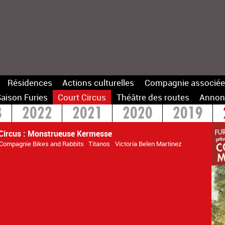
Résidences
Actions culturelles
Compagnie associée
aison Furies
Court Circus
Théâtre des routes
Annon
3
2022
2021
2020
2019
Circus : Monstrueuse Kermesse
Compagnie Bikes and Rabbits
Titanos
Victoria Belen Martinez