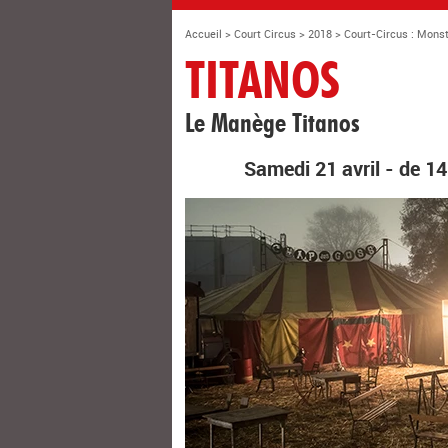
Accueil
>
Court Circus
>
2018
>
Court-Circus : Mon
TITANOS
Le Manège Titanos
Samedi 21 avril - de 1