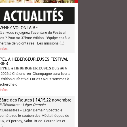
VENEZ VOLONTAIRE
Et si vous rejoignez l’aventure du Festival
ies ? Pour sa 37ème édition, l’équipe est à la
herche de volontaires ! Les missions (…)
infos...
PEL A HEBERGEUR.EUSES FESTIVAL
RIES
𝐏𝐏𝐄𝐋 𝐀 𝐇𝐄𝐁𝐄𝐑𝐆𝐄𝐔𝐑.𝐄𝐔𝐒𝐄.𝐒 Du 2 au 6
n 2026 à Châlons-en-Champagne aura lieu la
 édition du festival Furies ! Nous sommes à
recherche d
infos...
éâtre des Routes | 14,15,22 novembre
it Désastres - Léger Demain
it Désastres - Léger Demain Spectacle
senté avec le soutien des Médiathèques de
ux, d’Epernay, Saint-Brice-Courcelles et
…)