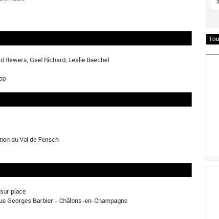
Tou
Insc
ard Rewers, Gael Richard, Leslie Baechel
op
ion du Val de Fensch
Bille
e sur place
 rue Georges Barbier - Châlons-en-Champagne