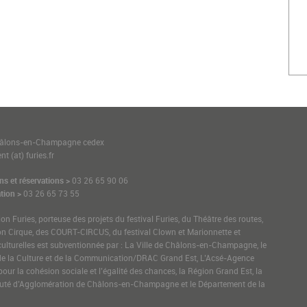
1
hâlons-en-Champagne cedex
t (at) furies.fr
ns et réservations >
03 26 65 90 06
tion >
03 26 65 73 55
ion Furies, porteuse des projets du festival Furies, du Théâtre des routes,
on Cirque, des COURT-CIRCUS, du festival Clown et Marionnette et
culturelles est subventionnée par : La Ville de Châlons-en-Champagne, le
de la Culture et de la Communication/DRAC Grand Est, L’Acsé-Agence
pour la cohésion sociale et l’égalité des chances, la Région Grand Est, la
é d’Agglomération de Châlons-en-Champagne et le Département de la