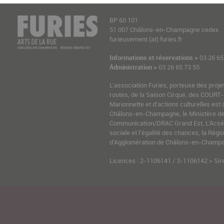
BP 60 101
51 007 Châlons-en-Champagne cedex
furieusement (at) furies.fr
Informations et réservations >
03 26 65
Administration >
03 26 65 73 55
L’association Furies, porteuse des proje
routes, de la Saison Cirque, des COURT-
Marionnette et d’actions culturelles est 
Châlons-en-Champagne, le Ministère de l
Communication/DRAC Grand Est, L’Acsé-
sociale et l’égalité des chances, la Ré
d’Agglomération de Châlons-en-Champag
Licences : 2-1106141 / 3-1106142 > Sir