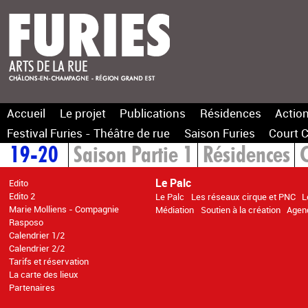
Accueil
Le projet
Publications
Résidences
Action
Festival Furies - Théâtre de rue
Saison Furies
Court C
19-20
Saison Partie 1
Résidences
C
Le Palc
Edito
Edito 2
Le Palc
Les réseaux cirque et PNC
L
Marie Molliens - Compagnie
Médiation
Soutien à la création
Agen
Rasposo
Calendrier 1/2
Calendrier 2/2
Tarifs et réservation
La carte des lieux
Partenaires