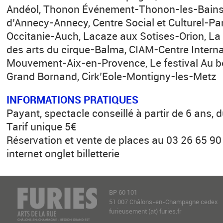
Andéol, Thonon Événement-Thonon-les-Bains,
d’Annecy-Annecy, Centre Social et Culturel-P
Occitanie-Auch, Lacaze aux Sotises-Orion, La
des arts du cirque-Balma, CIAM-Centre Interna
Mouvement-Aix-en-Provence, Le festival Au
Grand Bornand, Cirk’Eole-Montigny-les-Metz
INFORMATIONS PRATIQUES
Payant, spectacle conseillé à partir de 6 ans,
Tarif unique 5€
Réservation et vente de places au 03 26 65 90 0
internet onglet billetterie
BP 60 101
51 007 Châlons-en-Champagne cedex
furieusement (at) furies.fr