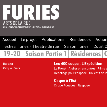
Accueil
Le projet
Publications
Résidences
Action
Festival Furies - Théâtre de rue
Saison Furies
Court C
19-20
Saison Partie 1
Résidences
C
Les 400 coups : L’Expédition
Baraka
Cirque Pardi !
Le Projet
Ateliers-rencontres
Films 
Décollage pour l’espace
Collectif de 
Cirque à l’Est
Cirque Rouages
Rasposo