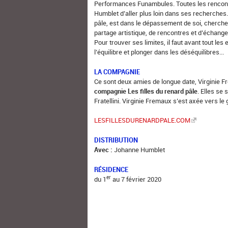
Performances Funambules. Toutes les rencontr
Humblet d’aller plus loin dans ses recherches. 
pâle, est dans le dépassement de soi, chercher
partage artistique, de rencontres et d’échange
Pour trouver ses limites, il faut avant tout les 
l’équilibre et plonger dans les déséquilibres...
LA COMPAGNIE
Ce sont deux amies de longue date, Virginie Fre
compagnie Les filles du renard pâle
. Elles se
Fratellini. Virginie Fremaux s’est axée vers le
LESFILLESDURENARDPALE.COM
DISTRIBUTION
Avec :
Johanne Humblet
RÉSIDENCE
er
du 1
au 7 février 2020