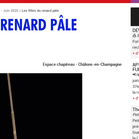
 - Juin 2020
>
Les filles du renard pâle
U RENARD PÂLE
DE
🎪 
Fur
rec
+ d'
Espace chapiteau - Châlons-en-Champagne
AP
FU
📢𝐀
jui
37e
la 
+ d'
Th
Pet
Pet
pré
Gue
la (