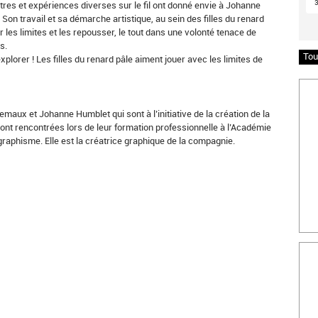
es et expériences diverses sur le fil ont donné envie à Johanne
Son travail et sa démarche artistique, au sein des filles du renard
 les limites et les repousser, le tout dans une volonté tenace de
s.
Tou
explorer ! Les filles du renard pâle aiment jouer avec les limites de
Insc
maux et Johanne Humblet qui sont à l’initiative de la création de la
 sont rencontrées lors de leur formation professionnelle à l’Académie
 graphisme. Elle est la créatrice graphique de la compagnie.
Bille