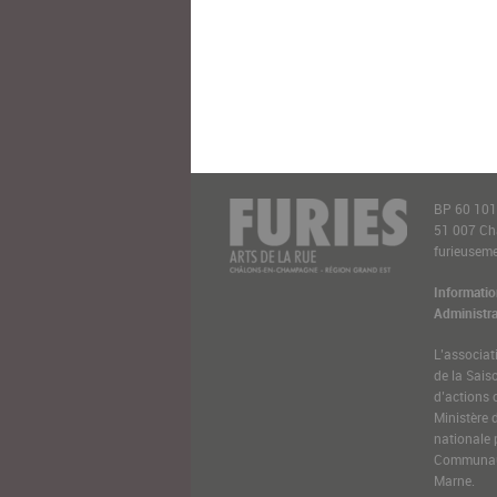
BP 60 10
51 007 C
furieusemen
Informatio
Administra
L’associat
de la Sais
d’actions 
Ministère 
nationale 
Communaut
Marne.