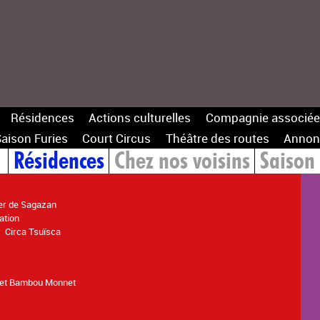
Résidences
Actions culturelles
Compagnie associée
aison Furies
Court Circus
Théâtre des routes
Annon
1
Résidences
Chez nos voisins
Saison 
ier de Sagazan
ation
Circa Tsuïsca
et Bambou Monnet