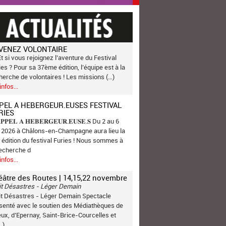
VENEZ VOLONTAIRE
Et si vous rejoignez l’aventure du Festival
ies ? Pour sa 37ème édition, l’équipe est à la
herche de volontaires ! Les missions (…)
infos...
PEL A HEBERGEUR.EUSES FESTIVAL
RIES
𝐏𝐏𝐄𝐋 𝐀 𝐇𝐄𝐁𝐄𝐑𝐆𝐄𝐔𝐑.𝐄𝐔𝐒𝐄.𝐒 Du 2 au 6
n 2026 à Châlons-en-Champagne aura lieu la
 édition du festival Furies ! Nous sommes à
recherche d
infos...
éâtre des Routes | 14,15,22 novembre
it Désastres - Léger Demain
it Désastres - Léger Demain Spectacle
senté avec le soutien des Médiathèques de
ux, d’Epernay, Saint-Brice-Courcelles et
…)