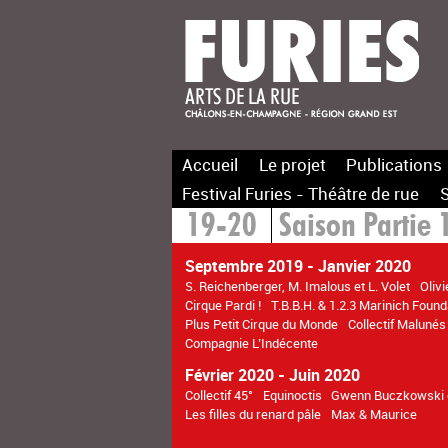
Accueil
Le projet
Publications
Festival Furies - Théâtre de rue
S
19-20
Saison Partie 
Septembre 2019 - Janvier 2020
S. Reichenberger, M. Imalous et L. Volet
Oliv
Cirque Pardi !
T.B.B.H. & 1.2.3 Marinich Found
Plus Petit Cirque du Monde
Collectif Malunés
Compagnie L’Indécente
Février 2020 - Juin 2020
Collectif 45°
Equinoctis
Gwenn Buczkowski 
Les filles du renard pâle
Max & Maurice