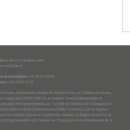
1
hâlons-en-Champagne cedex
t (at) furies.fr
ns et réservations >
03 26 65 90 06
tion >
03 26 65 73 55
ion Furies, porteuse des projets du festival Furies, du Théâtre des routes,
on Cirque, des COURT-CIRCUS, du festival Clown et Marionnette et
culturelles est subventionnée par : La Ville de Châlons-en-Champagne, le
de la Culture et de la Communication/DRAC Grand Est, L’Acsé-Agence
pour la cohésion sociale et l’égalité des chances, la Région Grand Est, la
é d’Agglomération de Châlons-en-Champagne et le Département de la