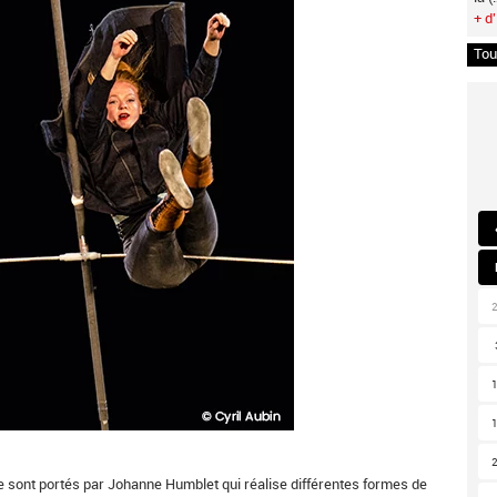
+ d'
Tou
âle sont portés par Johanne Humblet qui réalise différentes formes de