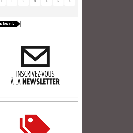
31
1
2
3
4
5
6
s les rdv
ription newlsetter
tterie