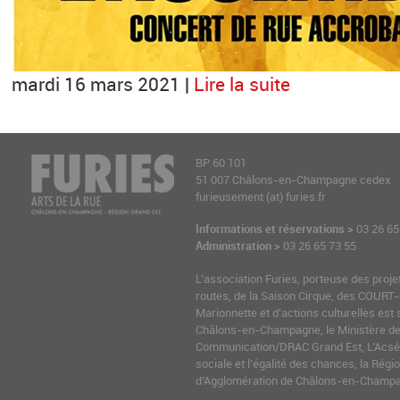
mardi 16 mars 2021 |
Lire la suite
BP 60 101
51 007 Châlons-en-Champagne cedex
furieusement (at) furies.fr
Informations et réservations >
03 26 65
Administration >
03 26 65 73 55
L’association Furies, porteuse des proje
routes, de la Saison Cirque, des COURT-
Marionnette et d’actions culturelles est 
Châlons-en-Champagne, le Ministère de l
Communication/DRAC Grand Est, L’Acsé-
sociale et l’égalité des chances, la Ré
d’Agglomération de Châlons-en-Champag