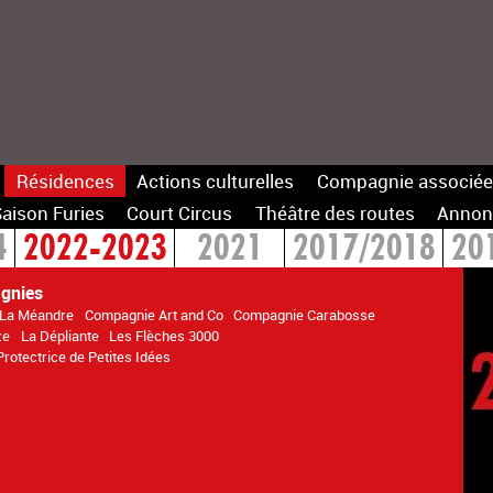
Résidences
Actions culturelles
Compagnie associée
aison Furies
Court Circus
Théâtre des routes
Annon
4
2022-2023
2021
2017/2018
20
gnies
f La Méandre
Compagnie Art and Co
Compagnie Carabosse
ze
La Dépliante
Les Flèches 3000
Protectrice de Petites Idées