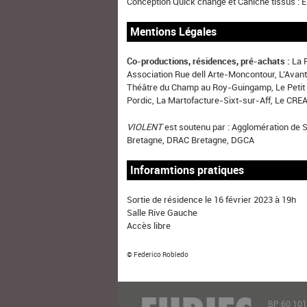
Conception Quick change et Caniche tissus : E
Mentions Légales
Co-productions, résidences, pré-achats :
La 
Association Rue dell Arte-Moncontour, L’Ava
Théâtre du Champ au Roy-Guingamp, Le Petit É
Pordic, La Martofacture-Sixt-sur-Aff, Le C
VIOLENT
est soutenu par : Agglomération de 
Bretagne, DRAC Bretagne, DGCA
Inforamtions pratiques
Sortie de résidence le 16 février 2023 à 19h
Salle Rive Gauche
Accès libre
© Federico Robledo
BP 60 10