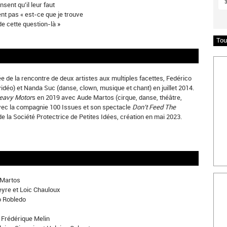
ensent qu’il leur faut
ent pas « est-ce que je trouve
de cette question-là »
Tou
Insc
e de la rencontre de deux artistes aux multiples facettes, Fedérico
vidéo) et Nanda Suc (danse, clown, musique et chant) en juillet 2014.
eavy Motor
s en 2019 avec Aude Martos (cirque, danse, théâtre,
avec la compagnie 100 Issues et son spectacle
Don’t Feed The
de la Société Protectrice de Petites Idées, création en mai 2023.
Bille
 Martos
eyre et Loic Chauloux
o Robledo
t Frédérique Melin