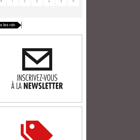
31
1
2
3
4
5
6
s les rdv
ription newlsetter
tterie