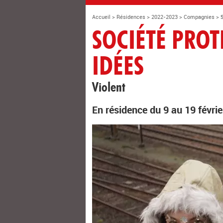
Accueil
>
Résidences
>
2022-2023
>
Compagnies
>
SOCIÉTÉ PROT
IDÉES
Violent
En résidence du 9 au 19 févri