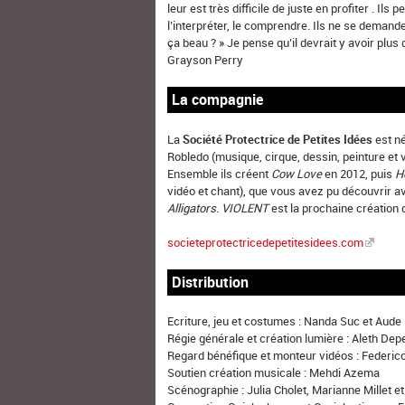
leur est très difficile de juste en profiter . Ils p
l’interpréter, le comprendre. Ils ne se demand
ça beau ? » Je pense qu’il devrait y avoir plus 
Grayson Perry
La compagnie
La
Société Protectrice de Petites Idées
est né
Robledo (musique, cirque, dessin, peinture et 
Ensemble ils créent
Cow Love
en 2012, puis
H
vidéo et chant), que vous avez pu découvrir 
Alligators
.
VIOLENT
est la prochaine création 
societeprotectricedepetitesidees.com
Distribution
Ecriture, jeu et costumes : Nanda Suc et Aude
Régie générale et création lumière : Aleth Dep
Regard bénéfique et monteur vidéos : Federic
Soutien création musicale : Mehdi Azema
Scénographie : Julia Cholet, Marianne Millet e