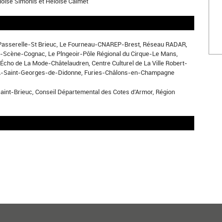
loise Simonis et Heloise Calmet
Passerelle-St Brieuc, Le Fourneau-CNAREP-Brest, Réseau RADAR,
nt-Scène-Cognac, Le Plngeoir-Pôle Régional du Cirque-Le Mans,
cho de La Mode-Châtelaudren, Centre Culturel de La Ville Robert-
REA-Saint-Georges-de-Didonne, Furies-Châlons-en-Champagne
Saint-Brieuc, Conseil Départemental des Cotes d’Armor, Région
1