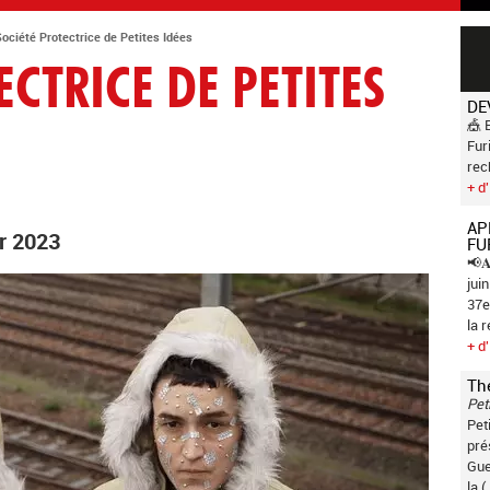
Société Protectrice de Petites Idées
ECTRICE DE PETITES
DE
🎪 
Fur
rec
+ d'
AP
er 2023
FU
📢𝐀
jui
37e
la 
+ d'
Th
Pet
Pet
pré
Gue
la (