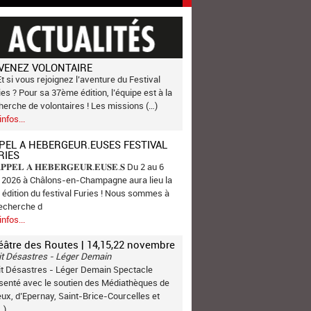
VENEZ VOLONTAIRE
Et si vous rejoignez l’aventure du Festival
ies ? Pour sa 37ème édition, l’équipe est à la
herche de volontaires ! Les missions (…)
infos...
PEL A HEBERGEUR.EUSES FESTIVAL
RIES
𝐏𝐏𝐄𝐋 𝐀 𝐇𝐄𝐁𝐄𝐑𝐆𝐄𝐔𝐑.𝐄𝐔𝐒𝐄.𝐒 Du 2 au 6
n 2026 à Châlons-en-Champagne aura lieu la
 édition du festival Furies ! Nous sommes à
recherche d
infos...
éâtre des Routes | 14,15,22 novembre
it Désastres - Léger Demain
it Désastres - Léger Demain Spectacle
senté avec le soutien des Médiathèques de
ux, d’Epernay, Saint-Brice-Courcelles et
…)