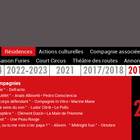
Résidences
Actions culturelles
Compagnie associée
aison Furies
Court Circus
Théâtre des routes
Annon
4
2022-2023
2021
2017/2018
20
mpagnies
ie " - Defracto
titèt " - Anaïs Albisetti • Pedro Consciencia
corps défendant " - Compagnie In Vitro • Marine Mane
le sens du son " - Ludor Citrik • Le Pollu
ptère " - Clément Dazin • La Main de l’Homme
oot " - Une Peau Rouge
 ou tu me vois crier papa ? " - Alixem
" Midnight Sun " - Oktobre