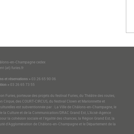
1
hâlons-en-Champagne cedex
t (at) furies.fr
ns et réservations >
03 26 65 90 06
tion >
03 26 65 73 55
ion Furies, porteuse des projets du festival Furies, du Théâtre des routes,
on Cirque, des COURT-CIRCUS, du festival Clown et Marionnette et
culturelles est subventionnée par : La Ville de Châlons-en-Champagne, le
de la Culture et de la Communication/DRAC Grand Est, L’Acsé-Agence
pour la cohésion sociale et l’égalité des chances, la Région Grand Est, la
é d’Agglomération de Châlons-en-Champagne et le Département de la