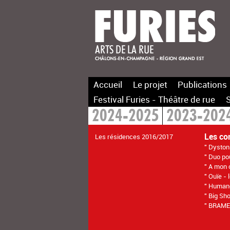
Accueil
Le projet
Publications
Festival Furies - Théâtre de rue
S
2024-2025
2023-202
Les co
Les résidences 2016/2017
" Dyston
" Duo pou
" A mon 
" Ouïe - 
" Humano
" Big Sh
" BRAME,