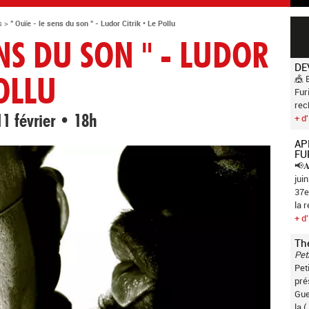
s
>
" Ouïe - le sens du son " - Ludor Citrik • Le Pollu
ENS DU SON " - LUDOR
DE
🎪 
POLLU
Fur
rec
+ d'
11 février • 18h
AP
FU
📢𝐀
jui
37e
la 
+ d'
Th
Pet
Pet
pré
Gue
la (