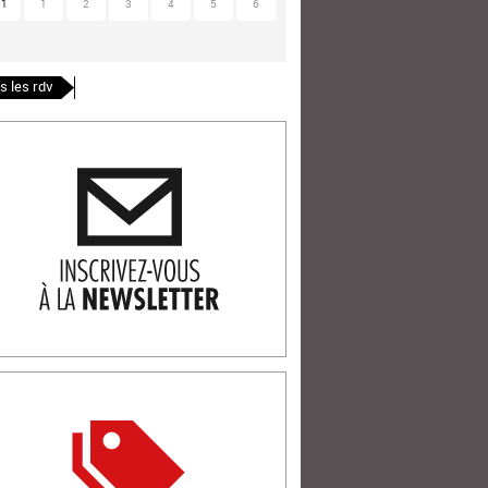
31
1
2
3
4
5
6
s les rdv
ription newlsetter
tterie