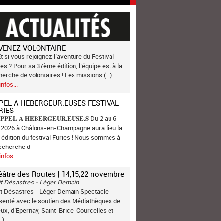
VENEZ VOLONTAIRE
Et si vous rejoignez l’aventure du Festival
ies ? Pour sa 37ème édition, l’équipe est à la
herche de volontaires ! Les missions (…)
infos...
PEL A HEBERGEUR.EUSES FESTIVAL
RIES
𝐏𝐏𝐄𝐋 𝐀 𝐇𝐄𝐁𝐄𝐑𝐆𝐄𝐔𝐑.𝐄𝐔𝐒𝐄.𝐒 Du 2 au 6
n 2026 à Châlons-en-Champagne aura lieu la
 édition du festival Furies ! Nous sommes à
recherche d
infos...
éâtre des Routes | 14,15,22 novembre
it Désastres - Léger Demain
it Désastres - Léger Demain Spectacle
senté avec le soutien des Médiathèques de
ux, d’Epernay, Saint-Brice-Courcelles et
…)