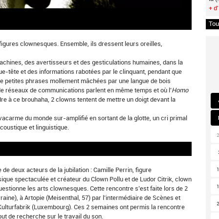
+ d'
Tou
figures clownesques. Ensemble, ils dressent leurs oreilles,
machines, des avertisseurs et des gesticulations humaines, dans la
e-tête et des informations rabotées par le clinquant, pendant que
de petites phrases mollement mâchées par une langue de bois
 de réseaux de communications parlent en même temps et où l’
Homo
re à ce brouhaha, 2 clowns tentent de mettre un doigt devant la
vacarme du monde sur-amplifié en sortant de la glotte, un cri primal
coustique et linguistique.
 de deux acteurs de la jubilation : Camille Perrin, figure
ue spectaculée et créateur du Clown Pollu et de Ludor Citrik, clown
uestionne les arts clownesques. Cette rencontre s’est faite lors de 2
aine), à Artopie (Meisenthal, 57) par l’intermédiaire de Scènes et
a Kulturfabrik (Luxembourg). Ces 2 semaines ont permis la rencontre
ut de recherche sur le travail du son.