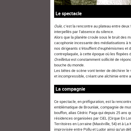
Le spectacle
Ouïe,
c’est la rencontre au plateau entre deux 
interpellés par l’absence du silence.
Alors que la planète croule sous le bruit des 
cacophonie incessante des médiatisations à tu
nos dirigeants s’étouffent d’euphémismes et 
contreplaquée, à cette époque où les flopées
Oreilletus
est constamment sollicité de répond
bouche du monde.
Les bêtes de scène vont tenter de déchirer le 
et incompressible, créant une alchimie entre a
La compagnie
Ce spectacle, en préfiguration, est la rencontre
emblématique de Brounïak, compagnie de musiq
bouffon, alias Cédric Paga qui depuis 25 ans q
résidences organisées par CiEL (Cirque En Lorr
Territoires en Lorraine (Maxéville, 54) et à L
improvisée entre Pollu et Ludor ainsi qu’un déb