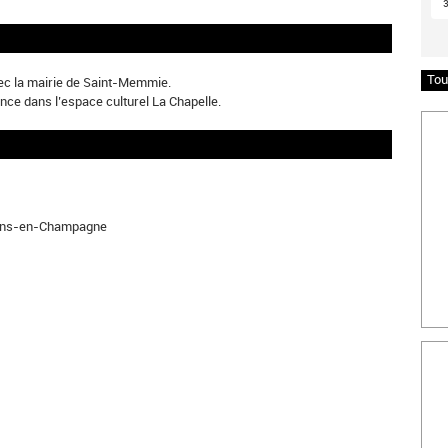
Tou
vec la mairie de Saint-Memmie.
nce dans l’espace culturel La Chapelle.
Insc
âlons-en-Champagne
Bille