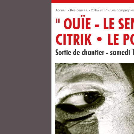
Accueil
>
Résidences
>
2016/2017
>
Les compagnie
" OUÏE - LE S
CITRIK • LE 
Sortie de chantier - samedi 