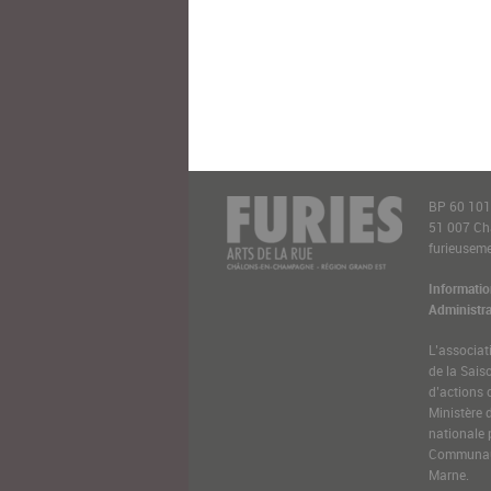
BP 60 10
51 007 C
furieusemen
Informatio
Administra
L’associat
de la Sais
d’actions 
Ministère 
nationale 
Communaut
Marne.