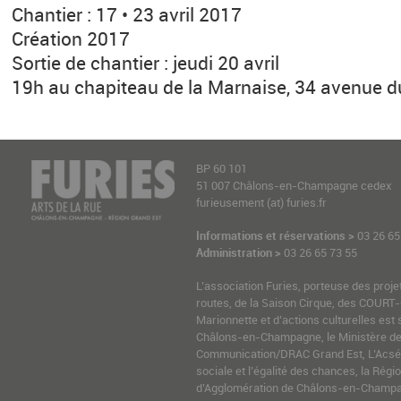
Chantier : 17 • 23 avril 2017
Création 2017
Sortie de chantier : jeudi 20 avril
19h au chapiteau de la Marnaise, 34 avenue d
BP 60 101
51 007 Châlons-en-Champagne cedex
furieusement (at) furies.fr
Informations et réservations >
03 26 65
Administration >
03 26 65 73 55
L’association Furies, porteuse des proje
routes, de la Saison Cirque, des COURT-
Marionnette et d’actions culturelles est 
Châlons-en-Champagne, le Ministère de l
Communication/DRAC Grand Est, L’Acsé-
sociale et l’égalité des chances, la Ré
d’Agglomération de Châlons-en-Champag