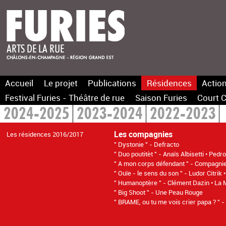
Accueil
Le projet
Publications
Résidences
Action
Festival Furies - Théâtre de rue
Saison Furies
Court C
2024-2025
2023-2024
2022-2023
Les compagnies
Les résidences 2016/2017
" Dystonie " - Defracto
" Duo poutitèt " - Anaïs Albisetti • Ped
" A mon corps défendant " - Compagnie
" Ouïe - le sens du son " - Ludor Citrik •
" Humanoptère " - Clément Dazin • La
" Big Shoot " - Une Peau Rouge
" BRAME, ou tu me vois crier papa ? " -