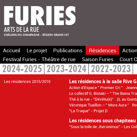
Accueil
Le projet
Publications
Résidences
Action
Festival Furies - Théâtre de rue
Saison Furies
Court C
2024-2025
2023-2024
2022-2023
Les résidences à la salle Rive 
Les résidences 2015/2016
Action d’Espace " Premier Cri "
Jeann
Le collectif G. Bistaki – " The Baina Tr
Thé à la rue - "Dévêtu(e)"
2L au Quinta
Véronique Tuaillon – " More Aura "
Ro
"La Traque" - Projet D
Les résidences sous chapiteau
"Sous la toile de Jheronimus" - Les Co