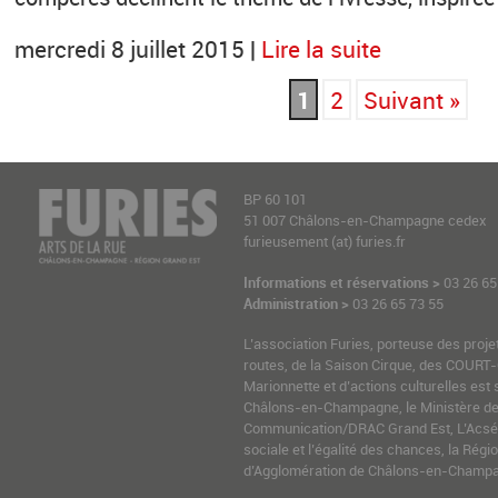
mercredi 8 juillet 2015 |
Lire la suite
1
2
Suivant »
BP 60 101
51 007 Châlons-en-Champagne cedex
furieusement (at) furies.fr
Informations et réservations >
03 26 65
Administration >
03 26 65 73 55
L’association Furies, porteuse des proje
routes, de la Saison Cirque, des COURT-
Marionnette et d’actions culturelles est 
Châlons-en-Champagne, le Ministère de l
Communication/DRAC Grand Est, L’Acsé-
sociale et l’égalité des chances, la Ré
d’Agglomération de Châlons-en-Champag