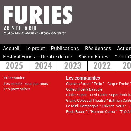
Accueil
Le projet
Publications
Résidences
Action
Festival Furies - Théâtre de rue
Saison Furies
Court C
2025
2024
2023
2022
2
2015
> 2014
Les compagnies
Présentation
Les rendez-vous par mois
Chicken Street " Poilu "
Cirque Exalté 
Les partenaires
Collectif de la bascule
Didier Super " Et si Didier Super était l
Grand Colossal Théâtre " Batman Cont
La Mini-Compagnie " Enivrez-vous "
Rode Boom " L’Homme Cornu "
Thé à 