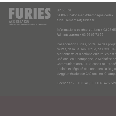
BP 60 101
51 007 Châlons-en-Champagne cedex
furieusement (at) furies.fr
Informations et réservations >
03 26 65
Administration >
03 26 65 73 55
L’association Furies, porteuse des proje
routes, de la Saison Cirque, des COURT-
Marionnette et d’actions culturelles est 
Châlons-en-Champagne, le Ministère de l
Communication/DRAC Grand Est, L’Acsé-
sociale et l’égalité des chances, la Ré
d’Agglomération de Châlons-en-Champag
Licences : 2-1106141 / 3-1106142 > Sir