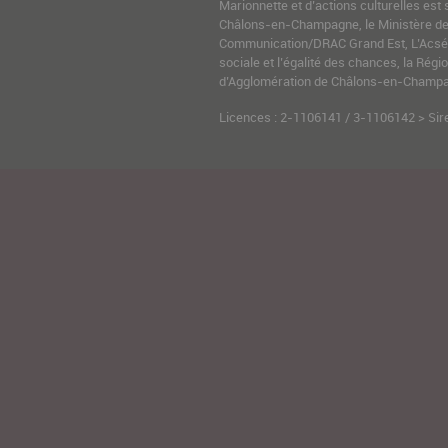
Marionnette et d’actions culturelles est 
Châlons-en-Champagne, le Ministère de l
Communication/DRAC Grand Est, L’Acsé-
sociale et l’égalité des chances, la Ré
d’Agglomération de Châlons-en-Champag
Licences : 2-1106141 / 3-1106142 > Sir