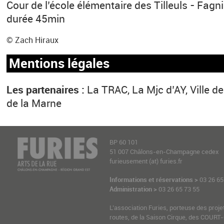
Cour de l’école élémentaire des Tilleuls - Fagn
durée 45min
© Zach Hiraux
Mentions légales
Les partenaires :
La TRAC, La Mjc d’AY, Ville 
de la Marne
BP 60 101
51 007 Châlons-en-Champagne cedex
furieusement (at) furies.fr
Informations et réservations >
03 26 65
Administration >
03 26 65 73 55
L’association Furies, porteuse des proje
routes, de la Saison Cirque, des COURT-