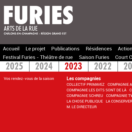
Accueil
Le projet
Publications
Résidences
Action
Festival Furies - Théâtre de rue
Saison Furies
Court C
2025
2024
2023
2022
2
2015
> 2014
Les compagnies
Vos rendez-vous de la saison
COLLECTIF PRIMAVEZ
COMPAGNIE 
COMPAGNIE LES DITS SONT DE LÀ
C
COMPAGNIE SCHREU
COMPAGNIE T
LA CHOSE PUBLIQUE
LA CONSERVER
M. LE DIRECTEUR