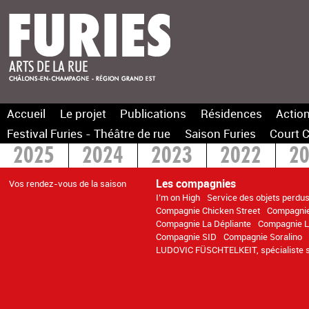
Accueil
Le projet
Publications
Résidences
Action
Festival Furies - Théâtre de rue
Saison Furies
Court C
2025
2024
2023
2022
2
2015
> 2014
Les compagnies
Vos rendez-vous de la saison
I’m on High
Service des objets perdu
Compagnie Chicken Street
Compagnie
Compagnie La Dépliante
Compagnie L
Compagnie SID
Compagnie Soralino
LUDOVIC FÜSCHTELKEIT, spécialiste