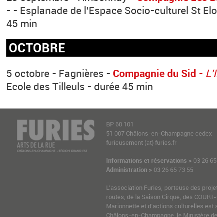
- - Esplanade de l’Espace Socio-culturel St E
45 min
OCTOBRE
5 octobre - Fagnières -
Compagnie du Sid
-
L’
Ecole des Tilleuls - durée 45 min
BP 60 101
51 007 Châlons-en-Champagne cedex
furieusement (at) furies.fr
Informations et réservations >
03 26 65
Administration >
03 26 65 73 55
L’association Furies, porteuse des proje
routes, de la Saison Cirque, des COURT-
Marionnette et d’actions culturelles est 
Châlons-en-Champagne, le Ministère de l