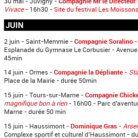
30 mai - Juvigny -
Compagnie Mr le Directeur
Vivace
- 16h30 -
Site du festival Les Moisson
JUIN
2 juin - Saint-Memmie -
Compagnie Soralino
Esplanade du Gymnase Le Corbusier - Avenue 
45min
14 juin - Ormes -
Compagnie la Dépliante
-
St
Place de la Mairie - durée 50min
15 juin - Tours-sur-Marne -
Compagnie Chicke
magnifique bon à rien
- 16h00 - Parc d’aventu
Marne - durée 50 min
15 juin - Haussimont -
Dominique Gras
-
Arse
Complexe sportif et culturel d’Haussimont - d