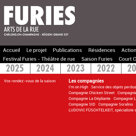
Accueil
Le projet
Publications
Résidences
Action
Festival Furies - Théâtre de rue
Saison Furies
Court C
2025
2024
2023
2022
2
2015
> 2014
Les compagnies
Vos rendez-vous de la saison
I’m on High
Service des objets perdu
Compagnie Chicken Street
Compagnie
Compagnie La Dépliante
Compagnie L
Compagnie SID
Compagnie Soralino
LUDOVIC FÜSCHTELKEIT, spécialiste