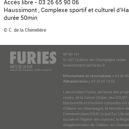
Accès libre - 03 26 65 90 06
Haussimont , Complexe sportif et culturel d’
durée 50min
© C. de la Chenelière
BP 60 101
51 007 Châlons-en-Champagne cedex
furieusement (at) furies.fr
Informations et réservations >
03 26 65
Administration >
03 26 65 73 55
L’association Furies, porteuse des proje
routes, de la Saison Cirque, des COURT-
Marionnette et d’actions culturelles est 
Châlons-en-Champagne, le Ministère de l
Communication/DRAC Grand Est, L’Acsé-
sociale et l’égalité des chances, la Ré
d’Agglomération de Châlons-en-Champag