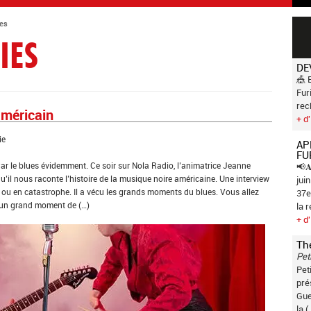
es
IES
DE
🎪 
Fur
rec
américain
+ d'
ie
AP
FU
r le blues évidemment. Ce soir sur Nola Radio, l’animatrice Jeanne
📢𝐀
qu’il nous raconte l’histoire de la musique noire américaine. Une interview
jui
ce ou en catastrophe. Il a vécu les grands moments du blues. Vous allez
37e
e un grand moment de (…)
la 
+ d'
Th
Pet
Pet
pré
Gue
la (