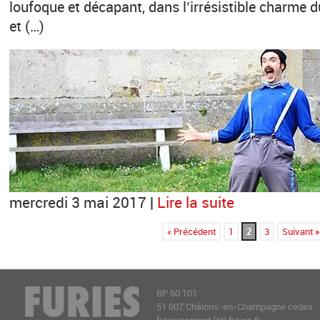
loufoque et décapant, dans l’irrésistible charme du
et (…)
mercredi 3 mai 2017 |
Lire la suite
« Précédent
1
2
3
Suivant »
BP 60 101
51 007 Châlons-en-Champagne cedex
furieusement (at) furies.fr