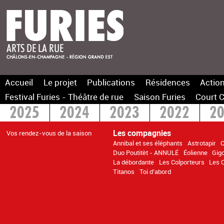
Accueil
Le projet
Publications
Résidences
Action
Festival Furies - Théâtre de rue
Saison Furies
Court C
2025
2024
2023
2022
2
2015
> 2014
Les compagnies
Vos rendez-vous de la saison
Annibal et ses éléphants
Astrotapir
C
Duo Poutitèt - ANNULÉ
Éolienne
Gig
La débordante
Les Colporteurs
Les Q
Titanos
Toi d’abord