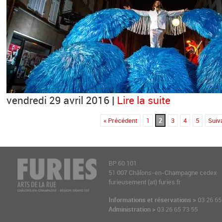
vendredi 29 avril 2016 |
Lire la suite
« Précédent
1
2
3
4
5
Suiv
BP 60 101
51 007 Châlons-en-Champagne cedex
furieusement (at) furies.fr
Informations et réservations >
03 26 65
Administration >
03 26 65 73 55