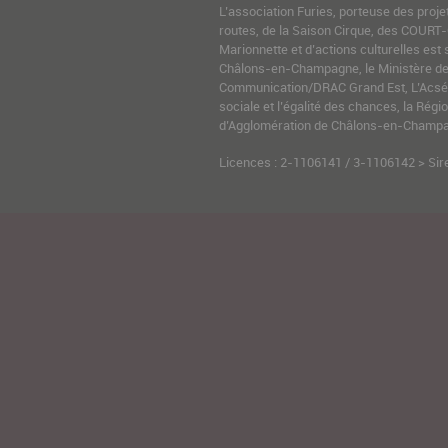
L’association Furies, porteuse des proje
routes, de la Saison Cirque, des COURT-
Marionnette et d’actions culturelles est 
Châlons-en-Champagne, le Ministère de l
Communication/DRAC Grand Est, L’Acsé-
sociale et l’égalité des chances, la Ré
d’Agglomération de Châlons-en-Champag
Licences : 2-1106141 / 3-1106142 > Sir