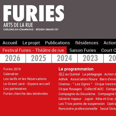
Accueil
Le projet
Publications
Résidences
Action
Festival Furies - Théâtre de rue
Saison Furies
Court C
2026
2025
2024
2023
2
2016
2015
>2014
La programmation
Furies 2016
Calendrier
2[L] au Quintal
La pédagogie
Action 
Les tarifs et les Réservations
Adhok
Association Roure
Baro d’evel
Le Grand Jard - Espace accueil
Cinéma - " Les Ogres "
Cirque Inextr
Les partenaires
Cirque Rouages
Collectif AOC
Compa
Furies cherche des bénévoles
Compagnie du Deuxième
Compagnie K
Générik Vapeur
Jupon
Ktha et Crac
Les Trois points de suspension
Opéra
Rencontre professionnelle
Seoul Stre