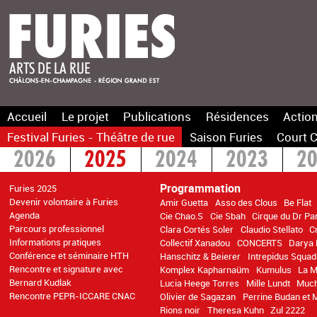
Accueil
Le projet
Publications
Résidences
Action
Festival Furies - Théâtre de rue
Saison Furies
Court C
2026
2025
2024
2023
2
2016
2015
>2014
Programmation
Furies 2025
Devenir volontaire à Furies
Amir Guetta
Asso des Clous
Be Flat
Agenda
Cie Chao.S
Cie Sbah
Cirque du Dr Pa
Parcours professionnel
Clara Cortés Soler
Claudio Stellato
C
Informations pratiques
Collectif Xanadou
CONCERTS
Darya 
Conférence et séminaire HTH
Hanschitz & Beierer
Intrepidus Squad
Rencontre et signature avec
Komplex Kapharnaüm
Kumulus
La M
Bernard Kudlak
Lucia Heege Torres
Mille Lundt
Muc
Rencontre PEPR-ICCARE CNAC
Olivier de Sagazan
Perrine Budan et 
Rions noir
Theresa Kuhn
Zul 2222