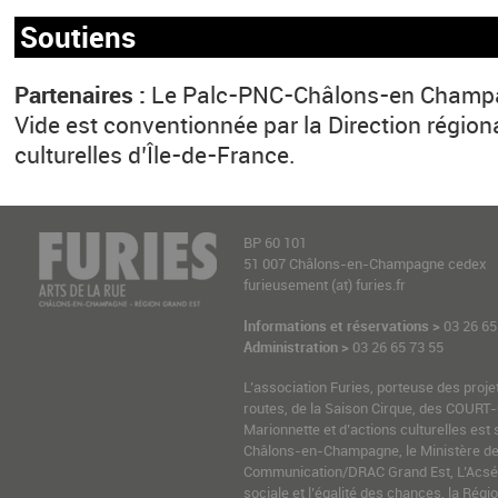
Soutiens
Partenaires :
Le Palc-PNC-Châlons-en Champag
Vide est conventionnée par la Direction région
culturelles d’Île-de-France.
BP 60 101
51 007 Châlons-en-Champagne cedex
furieusement (at) furies.fr
Informations et réservations >
03 26 65
Administration >
03 26 65 73 55
L’association Furies, porteuse des proje
routes, de la Saison Cirque, des COURT-
Marionnette et d’actions culturelles est 
Châlons-en-Champagne, le Ministère de l
Communication/DRAC Grand Est, L’Acsé-
sociale et l’égalité des chances, la Ré