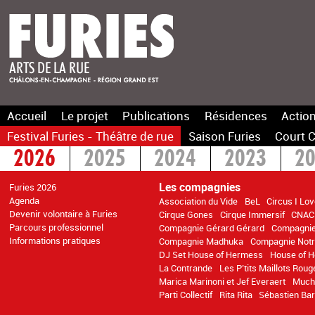
Accueil
Le projet
Publications
Résidences
Action
Festival Furies - Théâtre de rue
Saison Furies
Court C
2026
2025
2024
2023
2
2016
2015
>2014
Les compagnies
Furies 2026
Agenda
Association du Vide
BeL
Circus I Lo
Devenir volontaire à Furies
Cirque Gones
Cirque Immersif
CNAC
Parcours professionnel
Compagnie Gérard Gérard
Compagnie 
Informations pratiques
Compagnie Madhuka
Compagnie Notr
DJ Set House of Hermess
House of 
La Contrande
Les P’tits Maillots Roug
Marica Marinoni et Jef Everaert
Much
Parti Collectif
Rita Rita
Sébastien Bar