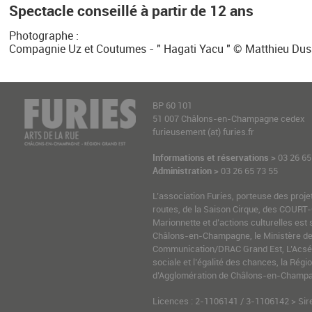
Spectacle conseillé à partir de 12 ans
Photographe :
Compagnie Uz et Coutumes - " Hagati Yacu " © Matthieu Dus
BP 60 101
51 007 Châlons-en-Champagne cedex
furieusement (at) furies.fr
Informations et réservations >
03 26 65
Administration >
03 26 65 73 55
L’association Furies, porteuse des proje
routes, de la Saison Cirque, des COURT-
Marionnette et d’actions culturelles est 
Châlons-en-Champagne, le Ministère de l
Communication/DRAC Grand Est, L’Acsé-
sociale et l’égalité des chances, la Ré
d’Agglomération de Châlons-en-Champag
Licences : 2-1106141 / 3-1106142 > Sir