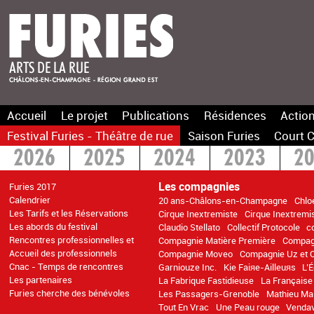
Accueil
Le projet
Publications
Résidences
Action
Festival Furies - Théâtre de rue
Saison Furies
Court C
2026
2025
2024
2023
2
2016
2015
>2014
Les compagnies
Furies 2017
Calendrier
20 ans-Châlons-en-Champagne
Chlo
Les Tarifs et les Réservations
Cirque Inextremiste
Cirque Inextremi
Les abords du festival
Claudio Stellato
Collectif Protocole
c
Rencontres professionnelles et
Compagnie Matière Première
Compag
Accueil des professionnels
Compagnie Moveo
Compagnie Uz et 
Cnac - Temps de rencontres
Garniouze Inc.
Kie Faiяe-Ailleuяs
L’
Les partenaires
La Fabrique Fastidieuse
La Français
Furies cherche des bénévoles
Les Passagers-Grenoble
Mathieu Ma 
Tout En Vrac
Une Peau rouge
Venda