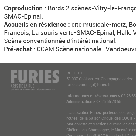
Coproduction :
Bords 2 scènes-Vitry-le-Françoi
SMAC-Epinal.
Accueils en résidence :
cité musicale-metz, Bo
François, La souris verte-SMAC-Epinal, Halle 
Scène conventionnée d’intérêt national.
Pré-achat :
CCAM Scène nationale- Vandoeuv
BP 60 101
51 007 Châlons-en-Champagne cedex
furieusement (at) furies.fr
Informations et réservations >
03 26 65
Administration >
03 26 65 73 55
L’association Furies, porteuse des proje
routes, de la Saison Cirque, des COURT-
Marionnette et d’actions culturelles est 
Châlons-en-Champagne, le Ministère de l
Communication/DRAC Grand Est, L’Acsé-