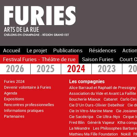
Accueil
Le projet
Publications
Résidences
Action
Festival Furies - Théâtre de rue
Saison Furies
Court C
2026
2025
2024
2023
2
2016
2015
>2014
Les compagnies
Furies 2024
Devenir volontaire à Furies
Alice Barraud et Raphaël de Pressigny
Agenda
Association du Vide et Avant La Faillite
Expositions
Boucherie Miaoux
Cabaret
Carlo Cer
Rencontres professionnelles
Cie D’Un Ours-Olivier Debelhoir
Cie d
Informations pratiques
Cie In Vitro-Marine Mane
Cie Josiane
Partenaires
Cie Sacékripa
Cie Ultra-Nyx
Cirque 
Fred Blin
Générik Vapeur
Ktha comp
La Méandre
Les Philosophes Barbare
Mathieu Ma Fille Foundation
Nokill
P