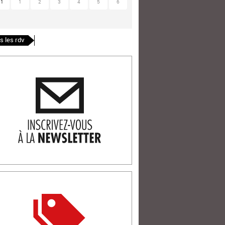
31
1
2
3
4
5
6
s les rdv
ription newlsetter
tterie