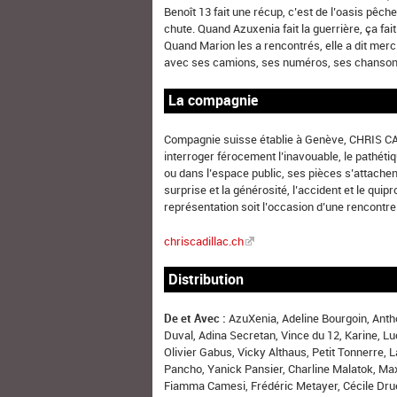
Benoît 13 fait une récup, c’est de l’oasis pêc
chute. Quand Azuxenia fait la guerrière, ça fai
Quand Marion les a rencontrés, elle a dit merci 
avec ses camions, ses numéros, ses chansons, 
La compagnie
Compagnie suisse établie à Genève, CHRIS CAD
interroger férocement l’inavouable, le pathéti
ou dans l’espace public, ses pièces s’attachent 
surprise et la générosité, l’accident et le quipr
représentation soit l’occasion d’une rencontre
chriscadillac.ch
Distribution
De et Avec :
AzuXenia, Adeline Bourgoin, Anth
Duval, Adina Secretan, Vince du 12, Karine, L
Olivier Gabus, Vicky Althaus, Petit Tonnerre, 
Pancho, Yanick Pansier, Charline Malatok, Max
Fiamma Camesi, Frédéric Metayer, Cécile Dru