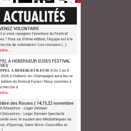
VENEZ VOLONTAIRE
Et si vous rejoignez l’aventure du Festival
ies ? Pour sa 37ème édition, l’équipe est à la
herche de volontaires ! Les missions (…)
infos...
PEL A HEBERGEUR.EUSES FESTIVAL
RIES
𝐏𝐏𝐄𝐋 𝐀 𝐇𝐄𝐁𝐄𝐑𝐆𝐄𝐔𝐑.𝐄𝐔𝐒𝐄.𝐒 Du 2 au 6
n 2026 à Châlons-en-Champagne aura lieu la
 édition du festival Furies ! Nous sommes à
recherche d
infos...
éâtre des Routes | 14,15,22 novembre
it Désastres - Léger Demain
it Désastres - Léger Demain Spectacle
senté avec le soutien des Médiathèques de
ux, d’Epernay, Saint-Brice-Courcelles et
…)