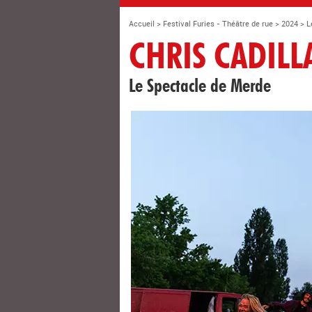
Accueil
>
Festival Furies - Théâtre de rue
>
2024
>
L
CHRIS CADILL
Le Spectacle de Merde