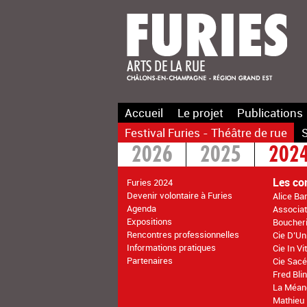
Accueil
Le projet
Publications
Festival Furies - Théâtre de rue
S
2026
2025
202
2016
2015
>20
Les co
Furies 2024
Devenir volontaire à Furies
Alice Ba
Agenda
Associati
Expositions
Boucher
Rencontres professionnelles
Cie D’Un
Informations pratiques
Cie In V
Partenaires
Cie Sacé
Fred Bli
La Méan
Mathieu 