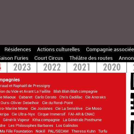
Résidences
Actions culturelles
Compagnie associée
aison Furies
Court Circus
Théâtre des routes
Annon
4
2023
2022
2021
2020
14
mpagnies
rraud et Raphaël de Pressigny
on du Vide et Avant La Faillite
Blah Blah Blah compagnie
ie Miaoux
Cabaret
Carlo Cerato
Chris Cadillac
Cie Anoraks
 Ours-Olivier Debelhoir
Cie du Rond-Point
itro-Marine Mane
Cie Josianes
Cie La Sensitive
Cie Moso
kripa
Cie Ultra-Nyx
Cirque Immersif
FAI-AR & CNAC
n
Générik Vapeur
Ktha compagnie
La Générale Posthume
dre
Les Philosophes Barbares
Los Galindos
Ma Fille Foundation
Nokill
PAL/SECAM
Theresa Kuhn
Turfu