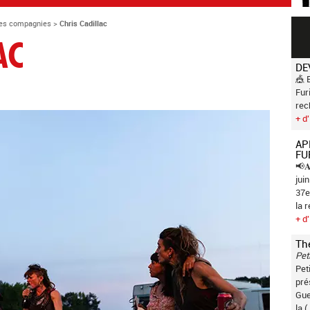
es compagnies
>
Chris Cadillac
AC
DE
🎪 
Fur
rec
+ d'
AP
FU
📢𝐀
jui
37e
la 
+ d'
Th
Pet
Pet
pré
Gue
la (