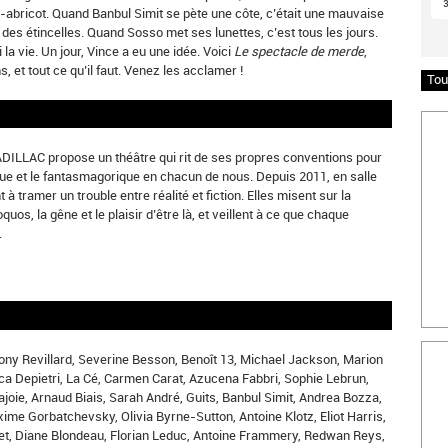
he-abricot. Quand Banbul Simit se pète une côte, c’était une mauvaise
t des étincelles. Quand Sosso met ses lunettes, c’est tous les jours.
la vie. Un jour, Vince a eu une idée. Voici
Le spectacle de merde
,
et tout ce qu’il faut. Venez les acclamer !
Tou
Insc
ILLAC propose un théâtre qui rit de ses propres conventions pour
que et le fantasmagorique en chacun de nous. Depuis 2011, en salle
à tramer un trouble entre réalité et fiction. Elles misent sur la
oquos, la gêne et le plaisir d’être là, et veillent à ce que chaque
.
Bille
ony Revillard, Severine Besson, Benoît 13, Michael Jackson, Marion
uca Depietri, La Cé, Carmen Carat, Azucena Fabbri, Sophie Lebrun,
Lajoie, Arnaud Biais, Sarah André, Guits, Banbul Simit, Andrea Bozza,
ime Gorbatchevsky, Olivia Byrne-Sutton, Antoine Klotz, Eliot Harris,
et, Diane Blondeau, Florian Leduc, Antoine Frammery, Redwan Reys,