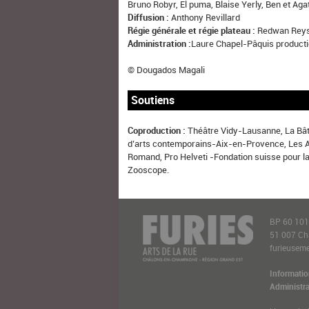
Bruno Robyr, El puma, Blaise Yerly, Ben et Ag
Diffusion :
Anthony Revillard
Régie générale et régie plateau :
Redwan Rey
Administration :
Laure Chapel-Pâquis product
© Dougados Magali
Soutiens
Coproduction :
Théâtre Vidy-Lausanne, La Bât
d’arts contemporains-Aix-en-Provence, Les A
Romand, Pro Helveti -Fondation suisse pour la
Zooscope.
BP 60 10
51 007 C
furieusemen
Informatio
Administra