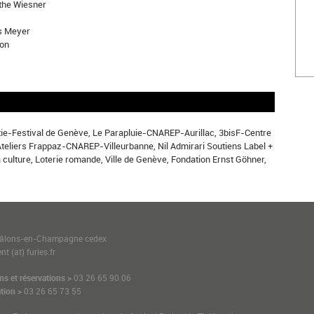
athe Wiesner
s Meyer
ion
ie-Festival de Genève, Le Parapluie-CNAREP-Aurillac, 3bisF-Centre
teliers Frappaz-CNAREP-Villeurbanne, Nil Admirari Soutiens Label +
 culture, Loterie romande, Ville de Genève, Fondation Ernst Göhner,
1
hâlons-en-Champagne cedex
t (at) furies.fr
ns et réservations >
03 26 65 90 06
tion >
03 26 65 73 55