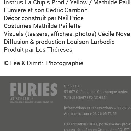
Instrus La Chip’s Prod / Yellow / Mathilde Paill
Lumière et son Cédric Cambon
Décor construit par Neil Price
Costumes Mathilde Paillette
Visuels (teasers, affiches, photos) Cécile Noya
Diffusion & production Louison Larbodie
Produit par Les Thérèses
© Léa & Dimitri Photographie
BP 60 101
51 007 Châlons-en-Champagne cedex
furieusement (at) furies.fr
Informations et réservations >
03 26 65
Administration >
03 26 65 73 55
L’association Furies, porteuse des proje
routes, de la Saison Cirque, des COURT-