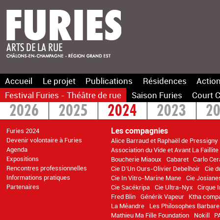
Accueil
Le projet
Publications
Résidences
Action
Festival Furies - Théâtre de rue
Saison Furies
Court C
2026
2025
2024
2023
2
2016
2015
>2014
Les compagnies
Furies 2024
Devenir volontaire à Furies
Alice Barraud et Raphaël de Pressigny
Agenda
Association du Vide et Avant La Faillite
Expositions
Boucherie Miaoux
Cabaret
Carlo Cer
Rencontres professionnelles
Cie D’Un Ours-Olivier Debelhoir
Cie d
Informations pratiques
Cie In Vitro-Marine Mane
Cie Josiane
Partenaires
Cie Sacékripa
Cie Ultra-Nyx
Cirque 
Fred Blin
Générik Vapeur
Ktha comp
La Méandre
Les Philosophes Barbare
Mathieu Ma Fille Foundation
Nokill
P