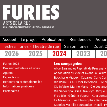
Accueil
Le projet
Publications
Résidences
Action
Festival Furies - Théâtre de rue
Saison Furies
Court C
2026
2025
2024
2023
2
2016
2015
>2014
Les compagnies
Furies 2024
Devenir volontaire à Furies
Alice Barraud et Raphaël de Pressigny
Agenda
Association du Vide et Avant La Faillite
Expositions
Boucherie Miaoux
Cabaret
Carlo Cer
Rencontres professionnelles
Cie D’Un Ours-Olivier Debelhoir
Cie d
Informations pratiques
Cie In Vitro-Marine Mane
Cie Josiane
Partenaires
Cie Sacékripa
Cie Ultra-Nyx
Cirque 
Fred Blin
Générik Vapeur
Ktha comp
La Méandre
Les Philosophes Barbare
Mathieu Ma Fille Foundation
Nokill
P