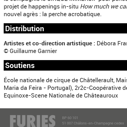
projet de happenings in-situ
How much we car
nouvel agrès : la perche acrobatique.
Distribution
Artistes et co-direction artistique :
Débora Fran
© Guillaume Garnier
Soutiens
École nationale de cirque de Châtellerault, Ma
Maria da Feira - Portugal), 2r2c-Coopérative d
Equinoxe-Scene Nationale de Châteauroux
BP 60 101
51 007 Châlons-en-Champagne cedex