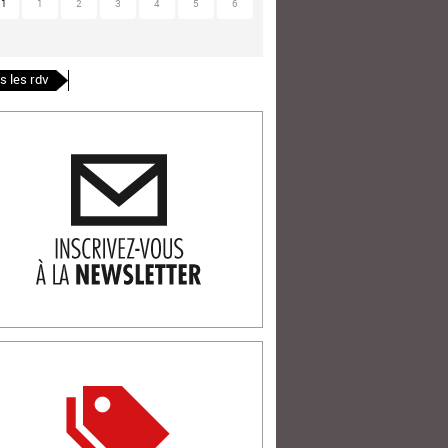
31
1
2
3
4
5
6
s les rdv
ription newlsetter
tterie