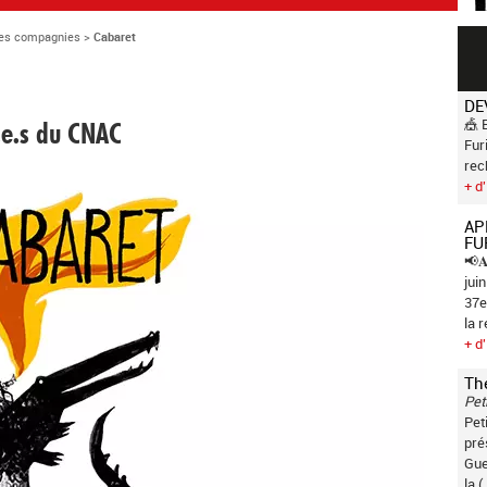
es compagnies
>
Cabaret
DE
🎪 
.e.s du CNAC
Fur
rec
+ d'
AP
FU
📢𝐀
jui
37e
la 
+ d'
Th
Pet
Pet
pré
Gue
la (