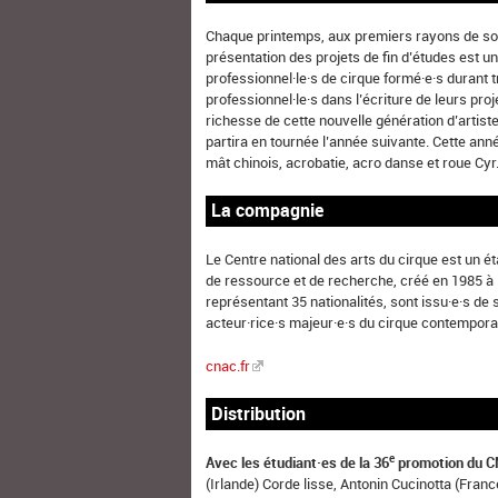
Chaque printemps, aux premiers rayons de sole
présentation des projets de fin d’études est un
professionnel·le·s de cirque formé·e·s durant
professionnel·le·s dans l’écriture de leurs proje
richesse de cette nouvelle génération d’artist
partira en tournée l’année suivante. Cette année
mât chinois, acrobatie, acro danse et roue Cyr
La compagnie
Le Centre national des arts du cirque est un é
de ressource et de recherche, créé en 1985 à l’i
représentant 35 nationalités, sont issu·e·s de 
acteur·rice·s majeur·e·s du cirque contemporai
cnac.fr
Distribution
e
Avec les étudiant·es de la 36
promotion du C
(Irlande) Corde lisse, Antonin Cucinotta (Fran