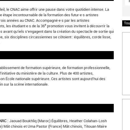
il, le CNAC aime offrir une pause dans votre quotidien intense. La
e étape incontournable de la formation des futur·e·s artistes
 trois années au CNAC. Accompagné·e·s par les artistes
Tou
e
ts, les étudiant·e·s de la 36
promotion vous invitent à découvrir la
es avant qu’iels s’engagent dans la création du spectacle de sortie qui
Insc
, six disciplines circassiennes se côtoient : équilibres, corde lisse,
.
tablissement de formation supérieure, de formation professionnelle,
nitiative du ministère de la culture. Plus de 400 artistes,
son École nationale supérieure. Ces artistes sont aujourd’hui des
n sur la scène internationale.
Bille
NAC :
Jaouad Boukhliq (Maroc) Équilibres, Heather Colahan-Losh
ce) Mât chinois et Uma Pastor (France) Mât chinois, Titouan Maire