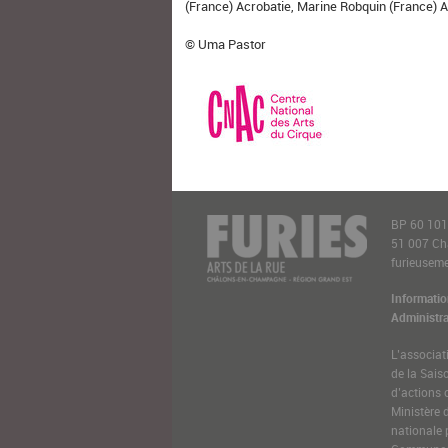
(France) Acrobatie, Marine Robquin (France) 
© Uma Pastor
BP 60 10
51 007 C
furieusemen
Informatio
Administra
L’associat
de la Sais
d’actions 
Ministère 
nationale 