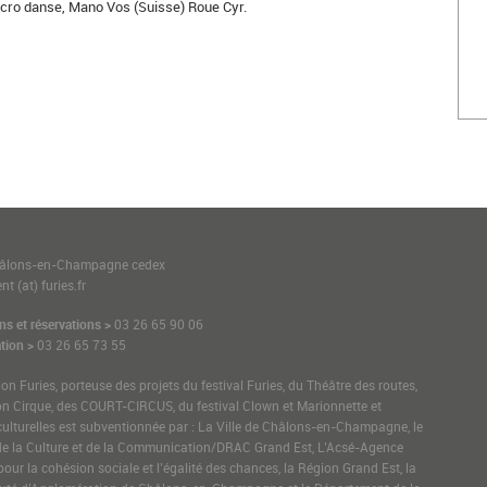
Acro danse, Mano Vos (Suisse) Roue Cyr.
1
hâlons-en-Champagne cedex
t (at) furies.fr
ns et réservations >
03 26 65 90 06
tion >
03 26 65 73 55
ion Furies, porteuse des projets du festival Furies, du Théâtre des routes,
on Cirque, des COURT-CIRCUS, du festival Clown et Marionnette et
culturelles est subventionnée par : La Ville de Châlons-en-Champagne, le
de la Culture et de la Communication/DRAC Grand Est, L’Acsé-Agence
pour la cohésion sociale et l’égalité des chances, la Région Grand Est, la