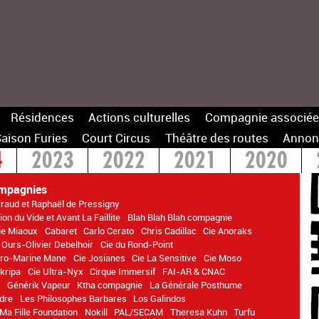
Résidences
Actions culturelles
Compagnie associée
aison Furies
Court Circus
Théâtre des routes
Annon
4
2023
2022
2021
2020
14
mpagnies
rraud et Raphaël de Pressigny
on du Vide et Avant La Faillite
Blah Blah Blah compagnie
ie Miaoux
Cabaret
Carlo Cerato
Chris Cadillac
Cie Anoraks
 Ours-Olivier Debelhoir
Cie du Rond-Point
itro-Marine Mane
Cie Josianes
Cie La Sensitive
Cie Moso
kripa
Cie Ultra-Nyx
Cirque Immersif
FAI-AR & CNAC
n
Générik Vapeur
Ktha compagnie
La Générale Posthume
dre
Les Philosophes Barbares
Los Galindos
Ma Fille Foundation
Nokill
PAL/SECAM
Theresa Kuhn
Turfu