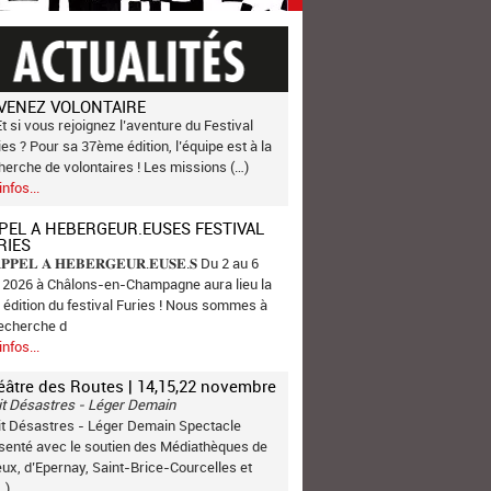
VENEZ VOLONTAIRE
Et si vous rejoignez l’aventure du Festival
ies ? Pour sa 37ème édition, l’équipe est à la
herche de volontaires ! Les missions (…)
infos...
PEL A HEBERGEUR.EUSES FESTIVAL
RIES
𝐏𝐏𝐄𝐋 𝐀 𝐇𝐄𝐁𝐄𝐑𝐆𝐄𝐔𝐑.𝐄𝐔𝐒𝐄.𝐒 Du 2 au 6
n 2026 à Châlons-en-Champagne aura lieu la
 édition du festival Furies ! Nous sommes à
recherche d
infos...
éâtre des Routes | 14,15,22 novembre
it Désastres - Léger Demain
it Désastres - Léger Demain Spectacle
senté avec le soutien des Médiathèques de
ux, d’Epernay, Saint-Brice-Courcelles et
…)