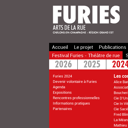
Accueil
Le projet
Publications
Festival Furies - Théâtre de rue
S
2026
2025
202
2016
2015
>20
Les co
Furies 2024
Devenir volontaire à Furies
Alice Ba
Agenda
Associati
Expositions
Boucher
Rencontres professionnelles
Cie D’Un
Informations pratiques
Cie In V
Partenaires
Cie Sacé
Fred Bli
La Méan
Mathieu 