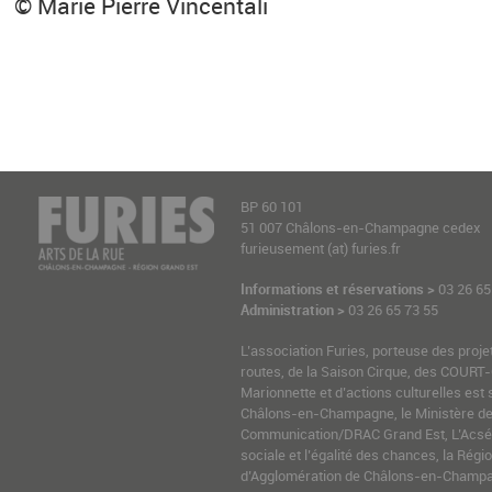
© Marie Pierre Vincentali
BP 60 101
51 007 Châlons-en-Champagne cedex
furieusement (at) furies.fr
Informations et réservations >
03 26 65
Administration >
03 26 65 73 55
L’association Furies, porteuse des proje
routes, de la Saison Cirque, des COURT-
Marionnette et d’actions culturelles est 
Châlons-en-Champagne, le Ministère de l
Communication/DRAC Grand Est, L’Acsé-
sociale et l’égalité des chances, la Ré
d’Agglomération de Châlons-en-Champag