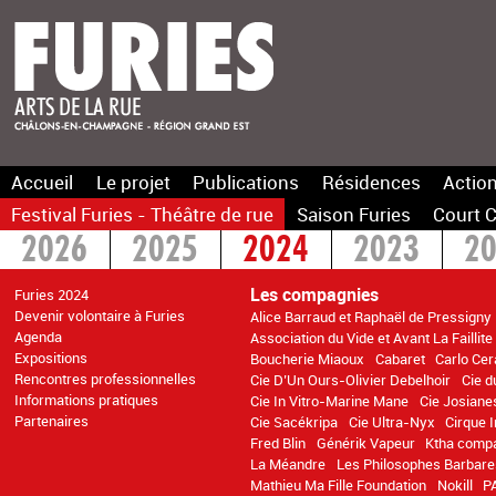
Accueil
Le projet
Publications
Résidences
Action
Festival Furies - Théâtre de rue
Saison Furies
Court C
2026
2025
2024
2023
2
2016
2015
>2014
Les compagnies
Furies 2024
Devenir volontaire à Furies
Alice Barraud et Raphaël de Pressigny
Agenda
Association du Vide et Avant La Faillite
Expositions
Boucherie Miaoux
Cabaret
Carlo Cer
Rencontres professionnelles
Cie D’Un Ours-Olivier Debelhoir
Cie d
Informations pratiques
Cie In Vitro-Marine Mane
Cie Josiane
Partenaires
Cie Sacékripa
Cie Ultra-Nyx
Cirque 
Fred Blin
Générik Vapeur
Ktha comp
La Méandre
Les Philosophes Barbare
Mathieu Ma Fille Foundation
Nokill
P